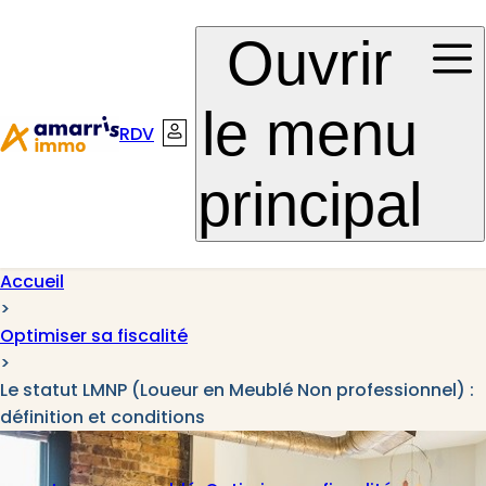
Aller à la
Aller au
Ouvrir
navigation
contenu
le menu
RDV
Connexion
principal
Accueil
>
Optimiser sa fiscalité
>
Le statut LMNP (Loueur en Meublé Non professionnel) :
définition et conditions