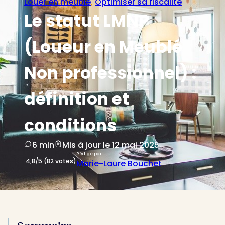
Louer en meublé
, 
Optimiser sa fiscalité
Le statut LMNP
(Loueur en Meublé
Non professionnel) :
définition et
conditions
6 min
Mis à jour le 12 mai 2025
Rédigé par
4,8/5 (82 votes)
Marie-Laure Bouchet