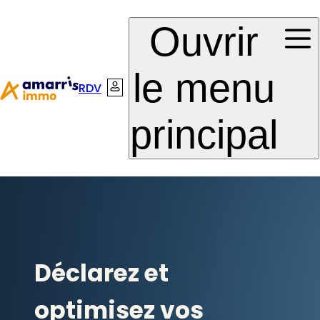
Aller à la
Aller au
Ouvrir
navigation
contenu
le menu
RDV
Connexion
principal
Déclarez et
optimisez vos