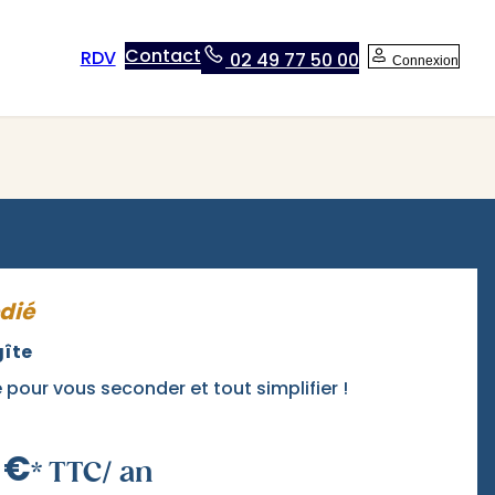
Contact
RDV
02 49 77 50 00
Connexion
dié
gîte
pour vous seconder et tout simplifier !
 €
* TTC/ an