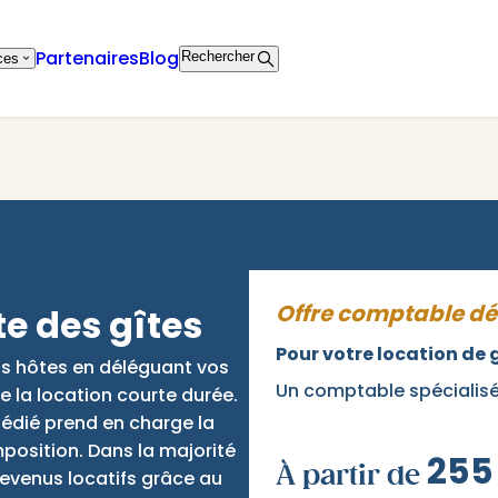
Partenaires
Blog
Rechercher
ces
Offre comptable dé
e des gîtes
Pour votre location de 
os hôtes en déléguant vos
Un comptable spécialisé 
e la location courte durée.
édié prend en charge la
position. Dans la majorité
255
À partir de
revenus locatifs grâce au