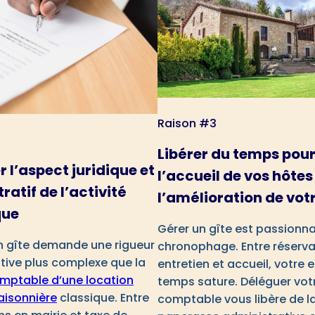
Raison #3
Libérer du temps pou
r l’aspect juridique et
l’accueil de vos hôtes
ratif de l’activité
l’amélioration de votr
que
Gérer un gîte est passionn
un gîte demande une rigueur
chronophage. Entre réserva
tive plus complexe que la
entretien et accueil, votre 
mptable d’une location
temps sature. Déléguer vot
aisonnière
classique. Entre
comptable vous libère de l