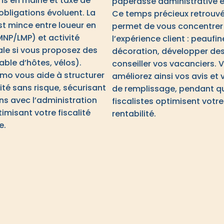
ns en mairie et taxe de
paperasse administrative et
 obligations évoluent. La
Ce temps précieux retrouv
st mince entre loueur en
permet de vous concentrer
NP/LMP) et activité
l’expérience client : peaufin
le si vous proposez des
décoration, développer des 
able d’hôtes, vélos).
conseiller vos vacanciers. 
mo vous aide à structurer
améliorez ainsi vos avis et 
ité sans risque, sécurisant
de remplissage, pendant q
ons avec l’administration
fiscalistes optimisent votre
imisant votre fiscalité
rentabilité.
e.