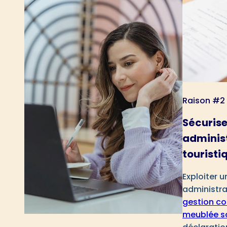
Raison #2
Sécurise
administ
touristi
Exploiter 
administra
gestion co
meublée s