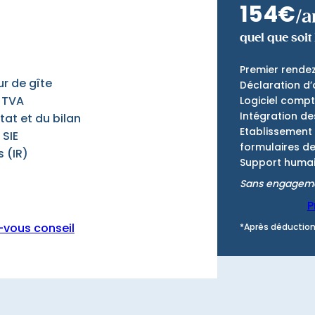
154€
/a
quel que soit
Premier rende
ur de gîte
Déclaration d’
a TVA
Logiciel compt
Intégration d
at et du bilan
Etablissement 
 SIE
formulaires de
 (IR)
Support humain
Sans engageme
P
-vous conseil
*Après déduction