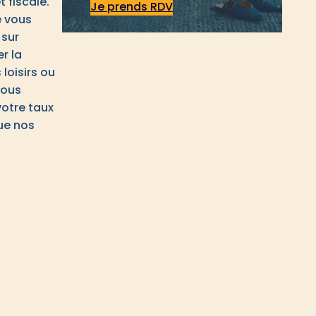
 fiscale.
Je prends RDV
é vous
 sur
er la
loisirs ou
Vous
votre taux
ue nos