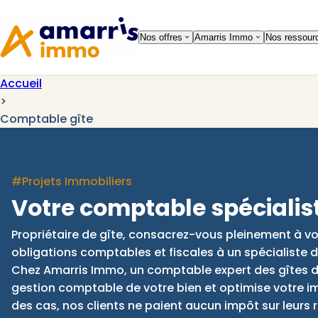
Aller à la
Aller au
navigation
contenu
Nos offres
Amarris Immo
Nos ressour
Accueil
>
Comptable gîte
#Projets Immobiliers
Votre comptable spécialist
Propriétaire de gîte, consacrez-vous pleinement à v
obligations comptables et fiscales à un spécialiste d
Chez Amarris Immo, un comptable expert des gîtes d
gestion comptable de votre bien et optimise votre im
des cas, nos clients ne paient aucun impôt sur leurs 