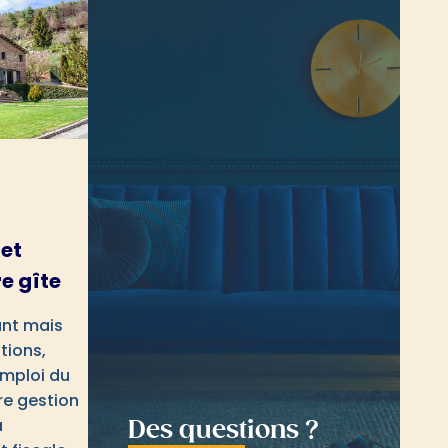
r
 et
e gîte
ant mais
tions,
emploi du
re gestion
a
Des questions ?