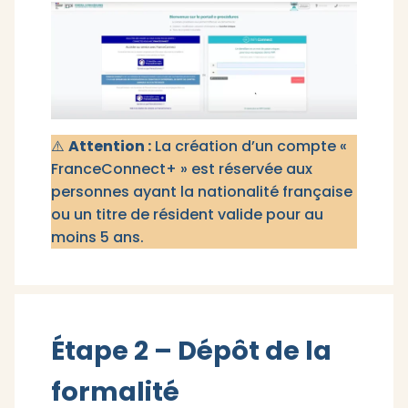
⚠️
Attention :
La création d’un compte «
FranceConnect+ » est réservée aux
personnes ayant la nationalité française
ou un titre de résident valide pour au
moins 5 ans.
Étape 2 – Dépôt de la
formalité