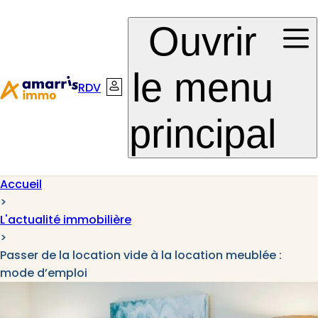
Aller à la
Aller au
Ouvrir
navigation
contenu
le menu
RDV
Connexion
principal
Accueil
>
L'actualité immobilière
>
Passer de la location vide à la location meublée :
mode d’emploi