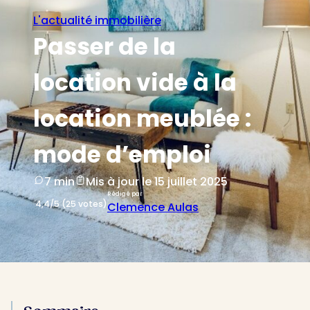
L'actualité immobilière
Passer de la
location vide à la
location meublée :
mode d’emploi
7 min
Mis à jour le 15 juillet 2025
Rédigé par
4,4/5 (25 votes)
Clemence Aulas