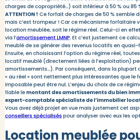
charges de copropriété…) soit inférieur à 50 % ou 85 
ATTENTION !
Ce forfait de charges de 50 % semble d
mais c’est trompeur ! Car ce mécanisme forfaitaire v
location meublée, soit le régime réel. Celui-ci en eff
via l’
amortissement LMNP
. Et c’est justement ce cal
meublé de se générer des revenus locatifs en quasi-
Ensuite, en choisissant l’option du régime réel, tout
locatif meublé (directement liées à l’exploitation) p
amortissements…). Par conséquent, dans la plupart de
« au réel » sont nettement plus intéressantes que le
imposable peut être nul. L’enjeu du choix de ce régi
fiable le
montant des amortissements du bien immo
expert-comptable spécialiste de l’immobilier locat
Vous avez déjà projet en vue mais justement cet asp
conseillers spécialisés
pour analyser avec eux les opt
Location meublée pou