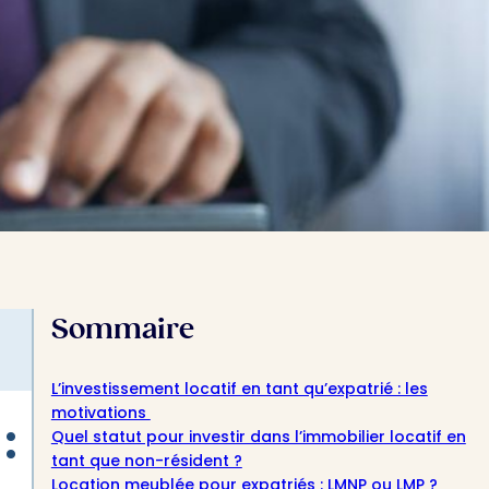
Sommaire
L’investissement locatif en tant qu’expatrié : les
motivations
:
Quel statut pour investir dans l’immobilier locatif en
tant que non-résident ?
Location meublée pour expatriés : LMNP ou LMP ?