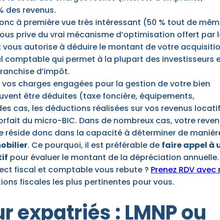
% des revenus.
onc à première vue très intéressant (50 % tout de mêm
ous prive du vrai mécanisme d’optimisation offert par 
et vous autorise à déduire le montant de votre acquisiti
cul comptable qui permet à la plupart des investisseurs 
franchise d’impôt.
es vos charges engagées pour la gestion de votre bien
euvent être déduites (taxe foncière, équipements,
s cas, les déductions réalisées sur vos revenus locati
 forfait du micro-BIC. Dans de nombreux cas, votre reve
me réside donc dans la capacité à déterminer de manièr
bilier
. Ce pourquoi, il est préférable de
faire appel à 
if
pour évaluer le montant de la dépréciation annuelle.
ect fiscal et comptable vous rebute ?
Prenez RDV avec 
ions fiscales les plus pertinentes pour vous.
r expatriés : LMNP ou