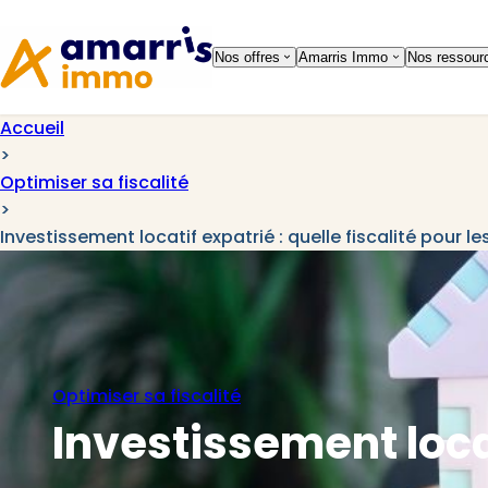
Aller à la
Aller au
navigation
contenu
Nos offres
Amarris Immo
Nos ressour
Accueil
>
Optimiser sa fiscalité
>
Investissement locatif expatrié : quelle fiscalité pour l
Optimiser sa fiscalité
Investissement locat