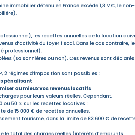
oine immobilier détenu en France excède 1,3 M€, le non-
ilière).
fessionnel), les recettes annuelles de la location doiv
enus d’activité du foyer fiscal. Dans le cas contraire, le
lé professionnel).
blées (saisonnières ou non). Ces revenus sont déclarés
P, 2 régimes d’imposition sont possibles :
us pénalisant
imiser au mieux vos revenus locatifs
harges pour leurs valeurs réelles. Cependant,
 ou 50 % sur les recettes locatives :
ite de 15 000 € de recettes annuelles,
assement tourisme, dans la limite de 83 600 € de recett
e le total des charges réelles (intérêts d’emprunts,