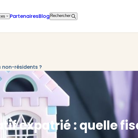
Partenaires
Blog
Rechercher
ces
es non-résidents ?
if expatrié : quelle fis