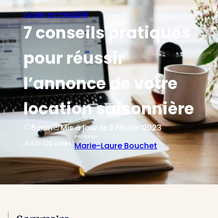
Louer en meublé
7 conseils pratiques
pour réussir
l’annonce de votre
location saisonnière
5 min
Mis à jour le 3 février 2023
Rédigé par
4,6/5 (23 votes)
Marie-Laure Bouchet