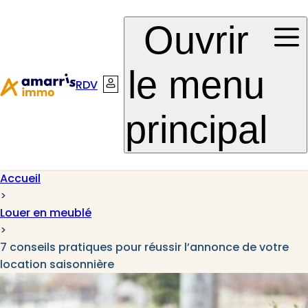
Aller à la
Aller au
Ouvrir
navigation
contenu
le menu
RDV
Connexion
principal
Accueil
>
Louer en meublé
>
7 conseils pratiques pour réussir l’annonce de votre
location saisonnière