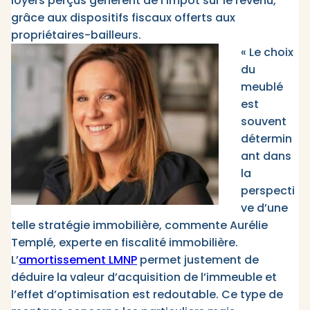
loyers perçus génèrent de l’impôt sur le revenu,
grâce aux dispositifs fiscaux offerts aux
propriétaires-bailleurs.
« Le choix
du
meublé
est
souvent
détermin
ant dans
la
perspecti
ve d’une
telle stratégie immobilière, commente Aurélie
Templé, experte en fiscalité immobilière.
L’
amortissement LMNP
permet justement de
déduire la valeur d’acquisition de l’immeuble et
l’effet d’optimisation est redoutable. Ce type de