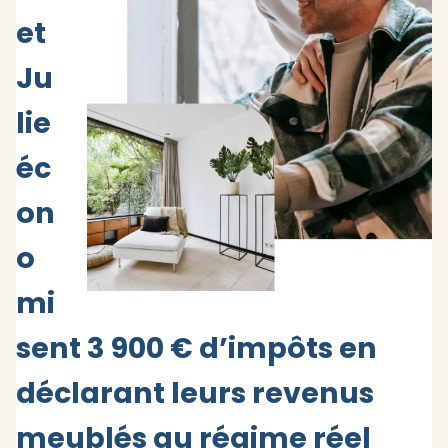
et
Ju
lie
éc
on
o
mi
sent 3 900 € d’impôts en
déclarant leurs revenus
meublés au régime réel