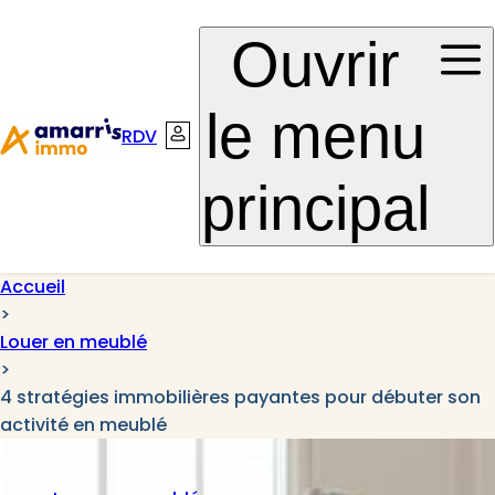
Aller à la
Aller au
Ouvrir
navigation
contenu
le menu
RDV
Connexion
principal
Accueil
>
Louer en meublé
>
4 stratégies immobilières payantes pour débuter son
activité en meublé