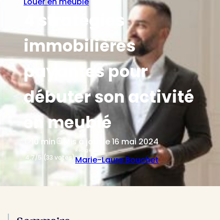
Louer en meublé
4 stratégies
immobilières
payantes pour
débuter son activité
en meublé
10 min
Mis à jour le 16 mai 2024
Rédigé par
4,7/5 (33 votes)
Marie-Laure Bouchet