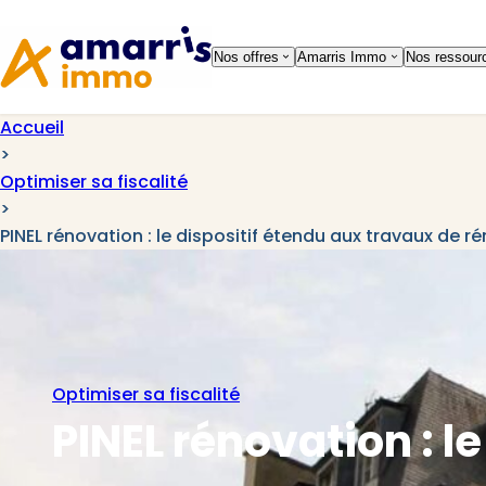
Aller à la
Aller au
navigation
contenu
Nos offres
Amarris Immo
Nos ressour
Accueil
>
Optimiser sa fiscalité
>
PINEL rénovation : le dispositif étendu aux travaux de r
Optimiser sa fiscalité
PINEL rénovation : l