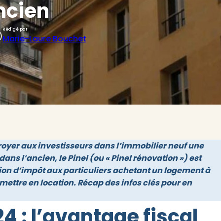
ncien
Rédigé par
)
Marie-Laure Bouchet
ctroyer aux investisseurs dans l’immobilier neuf une
ans l’ancien, le Pinel (ou « Pinel rénovation ») est
ion d’impôt aux particuliers achetant un logement à
mettre en location. Récap des infos clés pour en
4 : l’avantage fiscal