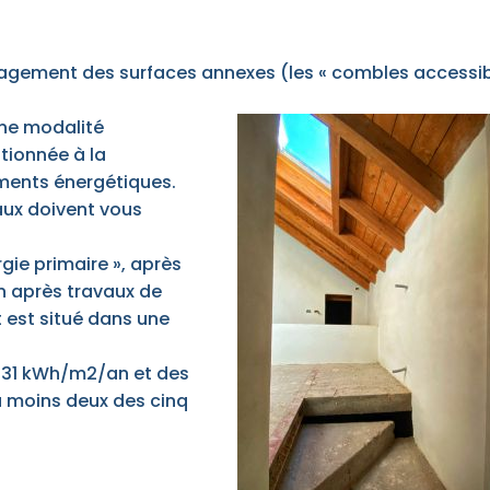
énagement des surfaces annexes (les « combles accessi
une modalité
itionnée à la
ements énergétiques.
vaux doivent vous
ie primaire », après
n après travaux de
 est situé dans une
 331 kWh/m2/an et des
u moins deux des cinq