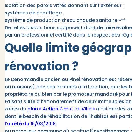
isolation des parois vitrés donnant sur l’extérieur ;
systèmes de chauffage ;
système de production d’eau chaude sanitaire »**
De telles dispositions supposent dont de faire évalue
par un professionnel certifié dans le respect des rè
Quelle limite géograp
rénovation ?
Le Denormandie ancien ou Pinel rénovation est rése
ou maisons) anciens destinés à la location, que les t
propriétaire ou bien par le promoteur mandaté pour l
Faisant suite à l’effondrement de deux immeubles an
zones du
plan « Action Cœur de Ville »
ainsi que les zo
dont le besoin de réhabilitation de l’habitat est par
l’arrêté du 16/03/2019
,
ou parce leur commune où se situe l’investissement a