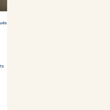
tués
ts