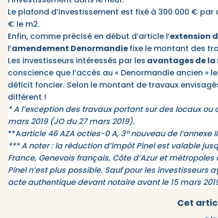
Le plafond d’investissement est fixé à 300 000 € par
€ le m2.
Enfin, comme précisé en début d’article l’
extension d
l’
amendement Denormandie
fixe le montant des tr
Les investisseurs intéressés par les
avantages de la 
conscience que l’accès au « Denormandie ancien » les
déficit foncier. Selon le montant de travaux envisagés
différent !
* A l’exception des travaux portant sur des locaux o
mars 2019 (JO du 27 mars 2019).
**A
article 46 AZA octies-0 A, 3° nouveau de
l’annexe I
*** A noter : la réduction d’impôt Pinel est valable ju
France, Genevois français, Côte d’Azur et métropoles d
Pinel n’est plus possible. Sauf pour les investisseurs 
acte authentique devant notaire avant le 15 mars 2019
Cet artic