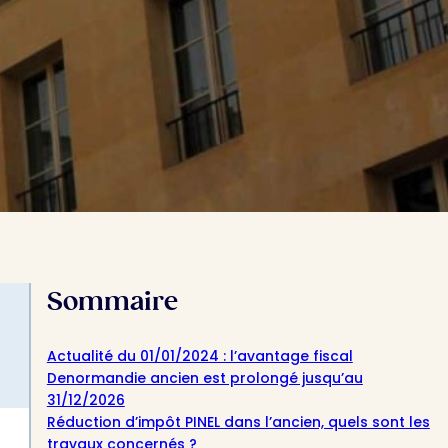
Sommaire
Actualité du 01/01/2024 : l’avantage fiscal
Denormandie ancien est prolongé jusqu’au
31/12/2026
Réduction d’impôt PINEL dans l’ancien, quels sont les
travaux concernés ?