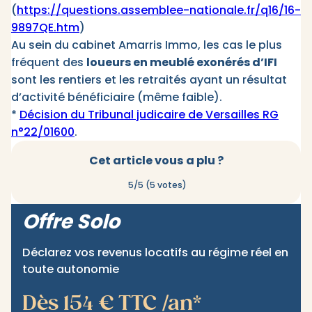
(
https://questions.assemblee-nationale.fr/q16/16-
9897QE.htm
)
Au sein du cabinet Amarris Immo, les cas le plus
fréquent des
loueurs en meublé exonérés d’IFI
sont les rentiers et les retraités ayant un résultat
d’activité bénéficiaire (même faible).
*
Décision du Tribunal judicaire de Versailles RG
n°22/01600
.
Cet article vous a plu ?
5/5 (5 votes)
Offre Solo
Déclarez vos revenus locatifs au régime réel en
toute autonomie
Dès 154 € TTC /an*