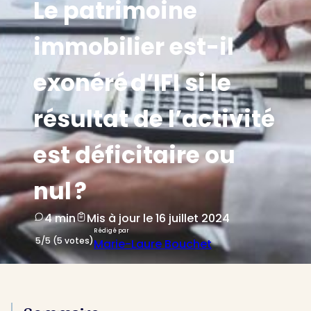
Le patrimoine
immobilier est-il
exonéré d’IFI si le
résultat de l’activité
est déficitaire ou
nul ?
4 min
Mis à jour le 16 juillet 2024
Rédigé par
5/5 (5 votes)
Marie-Laure Bouchet