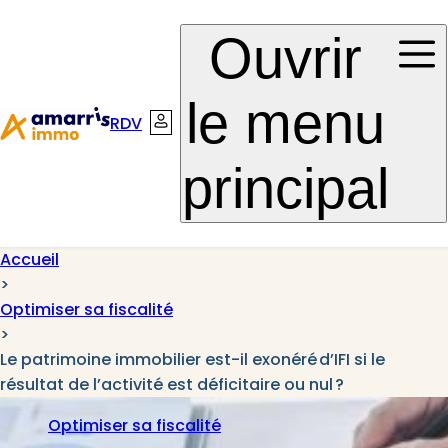
Aller à la
Aller au
Ouvrir
navigation
contenu
le menu
RDV
Connexion
principal
Accueil
>
Optimiser sa fiscalité
>
Le patrimoine immobilier est-il exonéré d’IFI si le
résultat de l’activité est déficitaire ou nul ?
Optimiser sa fiscalité