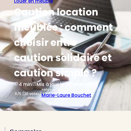
Louer en meublé
Caution location
meublée : comment
choisir entre
caution solidaire et
caution simple ?
4 min
Mis à jour le 29 mars 2023
Rédigé par
5/5 (20 votes)
Marie-Laure Bouchet