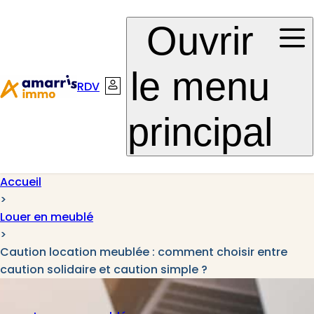
Aller à la
Aller au
Ouvrir
navigation
contenu
le menu
RDV
Connexion
principal
Accueil
>
Louer en meublé
>
Caution location meublée : comment choisir entre
caution solidaire et caution simple ?