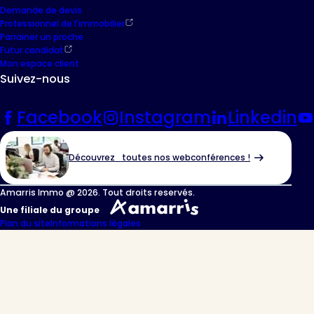
Demande de devis
Professionnel de l'immobilier
Parrainer un proche
Futur candidat
Mon espace client
Suivez-nous
Facebook
Instagram
Linkedin
Découvrez toutes nos webconférences !
Amarris Immo @ 2026. Tout droits reservés.
Une filiale du groupe
Plan du site
Informations légales