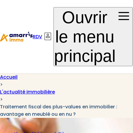
Aller à la
Aller au
Ouvrir
navigation
contenu
le menu
RDV
Connexion
principal
Accueil
>
L'actualité immobilière
>
Traitement fiscal des plus-values en immobilier :
avantage en meublé ou en nu ?