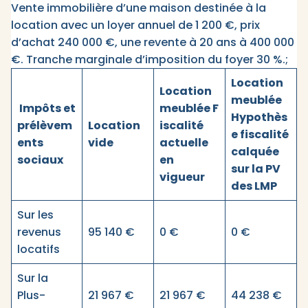
Vente immobilière d’une maison destinée à la
location avec un loyer annuel de 1 200 €, prix
d’achat 240 000 €, une revente à 20 ans à 400 000
€. Tranche marginale d’imposition du foyer 30 %.;
Location
Location
meublée
Impôts et
meublée
F
Hypothès
prélèvem
Location
iscalité
e fiscalité
ents
vide
actuelle
calquée
sociaux
en
sur la PV
vigueur
des LMP
Sur les
revenus
95 140 €
0 €
0 €
locatifs
Sur la
Plus-
21 967 €
21 967 €
44 238 €