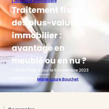
L'actualité immobilière
Traitement fiscal
des plus-values en
immobilier :
avantage en
meublé ou en nu ?
3 min
Mis à jour le 6 novembre 2023
Rédigé par
3,9/5 (55 votes)
Marie-Laure Bouchet