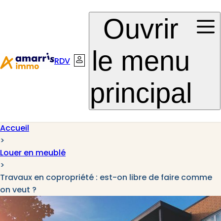
Aller à la
Aller au
Ouvrir
navigation
contenu
le menu
RDV
Connexion
principal
Accueil
>
Louer en meublé
>
Travaux en copropriété : est-on libre de faire comme
on veut ?