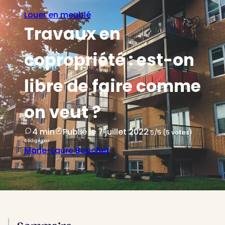
Louer en meublé
Travaux en
copropriété : est-on
libre de faire comme
on veut ?
4 min
Publié le 7 juillet 2022
5/5 (5 votes)
Rédigé par
Marie-Laure Bouchet