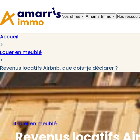
Aller à la
Aller au
navigation
contenu
Nos offres
Amarris Immo
Nos ressour
Accueil
>
Louer en meublé
>
Revenus locatifs Airbnb, que dois-je déclarer ?
Louer en meublé
Revenus locatifs Air