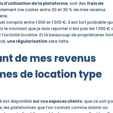
is d’utilisation de la plateforme
, soit des
frais de
bablement me coûter entre 20 et 30 % de mes revenus
erie.
el compris entre 1 000 et 1 500 €, il est fort probable q
s le montant que je dois reporter n’est pas les 1 000 € 
r l’activité locative. Et là beaucoup de propriétaires fon
cal,
une régularisation
sera faite.
ant de mes revenus
rmes de location type
é est disponible
sur vos espaces clients
, que ce soit p
tre, les plateformes que l’on connait comme Airbnb ou