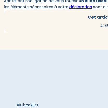
Abritel ont l’obligation de vous fournir
un bilan fiscal
les éléments nécessaires à votre
déclaration
sont di
Cet artic
4,1/
#Checklist