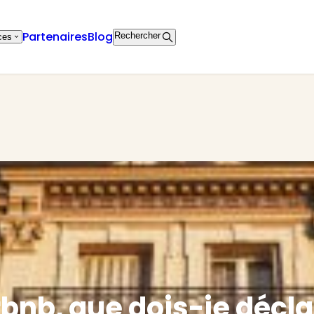
Partenaires
Blog
Rechercher
ces
bnb, que dois-je décla