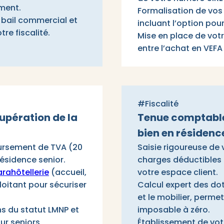
ment.
Formalisation de vos 
e bail commercial et
incluant l’option pour
re fiscalité.
Mise en place de vot
entre l’achat en VEFA
#Fiscalité
pération de la
Tenue comptable 
bien en résidenc
ursement de TVA (20
Saisie rigoureuse de 
résidence senior.
charges déductibles 
rahôtellerie
(accueil,
votre espace client.
loitant pour sécuriser
Calcul expert des do
et le mobilier, perme
ns du statut LMNP et
imposable à zéro.
our seniors
Établissement de votr