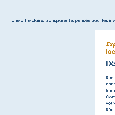
Une offre claire, transparente, pensée pour les inv
Ex
lo
D
Rend
cons
Imma
Comp
votr
Récu