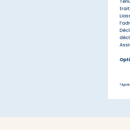
Tenu
trai
Lias
l’ad
Décl
décl
Assi
Opti
*Aprè