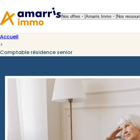
Aller à la
Aller au
navigation
contenu
Nos offres
Amarris Immo
Nos ressour
Accueil
>
Comptable résidence senior