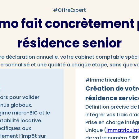
#OffreExpert
mo fait concrètement p
résidence senior
re déclaration annuelle, votre cabinet comptable spécia
rsonnalisé et une qualité à chaque étape, sans que vou
#Immatriculation
t
Création de votr
ors pour valider
résidence servic
venus globaux.
Définition précise de
gime micro-BIC et le
intégrer vos frais d’
tabilité locative.
Prise en charge intég
écifiques aux
Unique (
immatriculat
lement l’impôt sur
de votre numéro SIRE