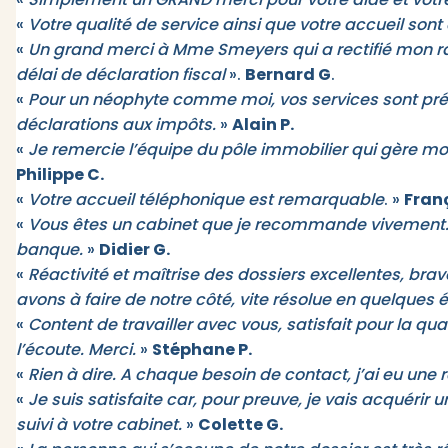
«
Votre qualité de service ainsi que votre accueil sont e
«
Un grand merci à Mme Smeyers qui a rectifié mon ra
délai de déclaration fiscal
».
Bernard G
.
«
Pour un néophyte comme moi, vos services sont préci
déclarations aux impôts.
»
Alain P.
«
Je remercie l’équipe du pôle immobilier qui gère mon
Philippe C.
«
Votre accueil téléphonique est remarquable
. »
Franç
«
Vous êtes un cabinet que je recommande vivement. D’
banque.
»
Didier G.
«
Réactivité et maîtrise des dossiers excellentes, bra
avons à faire de notre côté, vite résolue en quelques 
«
Content de travailler avec vous, satisfait pour la qual
l’écoute. Merci.
»
Stéphane P.
«
Rien à dire. A chaque besoin de contact, j’ai eu une
«
Je suis satisfaite car, pour preuve, je vais acquérir
suivi à votre cabinet.
»
Colette G.