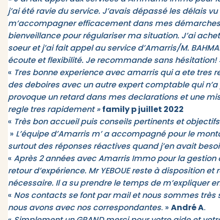
j’ai été ravie du service. J’avais dépassé les délais 
m’accompagner efficacement dans mes démarches e
bienveillance pour régulariser ma situation. J’ai achet
soeur et j’ai fait appel au service d’Amarris/M. BAHM
écoute et flexibilité. Je recommande sans hésitation! 
«
Tres bonne experience avec amarris qui a ete tres re
des deboires avec un autre expert comptable qui n’a
provoque un retard dans mes declarations et une mis
regle tres rapidement »
family p juillet 2022
«
Très bon accueil puis conseils pertinents et objectifs
»
L’équipe d’Amarris m’ a accompagné pour le montag
surtout des réponses réactives quand j’en avait besoi
«
Après 2 années avec Amarris Immo pour la gestion c
retour d’expérience. Mr YEBOUE reste à disposition et
nécessaire. Il a su prendre le temps de m’expliquer en 
«
Nos contacts se font par mail et nous sommes très sa
nous avons avec nos correspondantes
. »
André A
.
«
Simplement un GRAND merci pour votre aide et votr