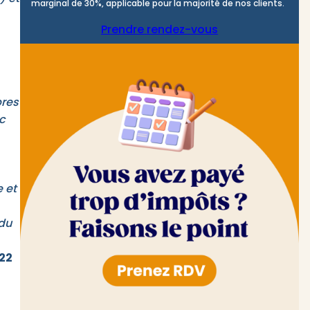
marginal de 30%, applicable pour la majorité de nos clients.
Prendre rendez-vous
pres
c
 et
 du
022