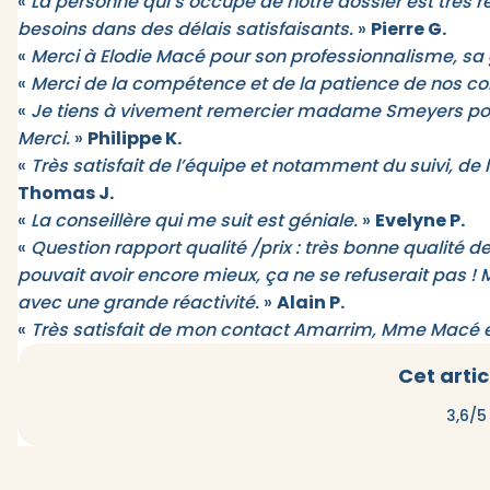
«
La personne qui s’occupe de notre dossier est très
besoins dans des délais satisfaisants.
»
Pierre G.
«
Merci à Elodie Macé pour son professionnalisme, sa g
«
Merci de la compétence et de la patience de nos con
«
Je tiens à vivement remercier madame Smeyers pour 
Merci.
»
Philippe K.
«
Très satisfait de l’équipe et notamment du suivi, de 
Thomas J.
«
La conseillère qui me suit est géniale.
»
Evelyne P.
«
Question rapport qualité /prix : très bonne qualité de s
pouvait avoir encore mieux, ça ne se refuserait pas
avec une grande réactivité.
»
Alain P.
«
Très satisfait de mon contact Amarrim, Mme Macé e
Cet artic
3,6/5