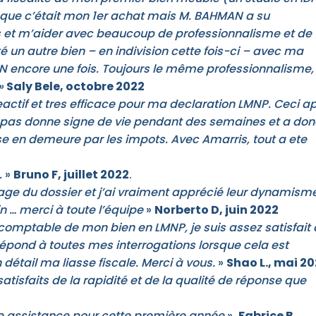
vu que c’était mon 1er achat mais M. BAHMAN a su
t m’aider avec beaucoup de professionnalisme et de
é un autre bien – en indivision cette fois-ci – avec ma
AN encore une fois. Toujours le même professionnalisme,
»
Saly Bele, octobre 2022
actif et tres efficace pour ma declaration LMNP. Ceci a
 pas donne signe de vie pendant des semaines et a don
e en demeure par les impots. Avec Amarris, tout a ete
.
»
Bruno F, juillet 2022
.
e du dossier et j’ai vraiment apprécié leur dynamisme
n … merci à toute l’équipe
»
Norberto D, juin 2022
omptable de mon bien en LMNP, je suis assez satisfait
 répond à toutes mes interrogations lorsque cela est
détail ma liasse fiscale. Merci à vous.
»
Shao L., mai 2
tisfaits de la rapidité et de la qualité de réponse que
e assistance pour cette première année
».
Fabrice B
.