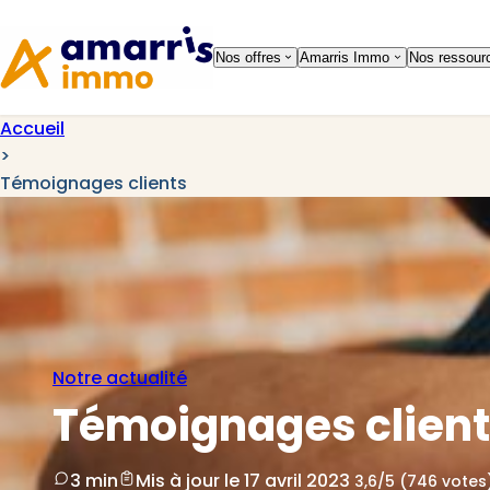
Aller à la
Aller au
navigation
contenu
Nos offres
Amarris Immo
Nos ressour
Accueil
>
Témoignages clients
Notre actualité
Témoignages clien
3 min
Mis à jour le 17 avril 2023
3,6/5 (746 votes