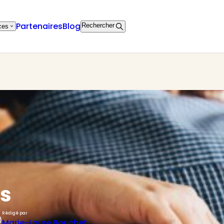
Partenaires
Blog
Rechercher
ces
ts
Rédigé par
)
Marie-Laure Bouchet