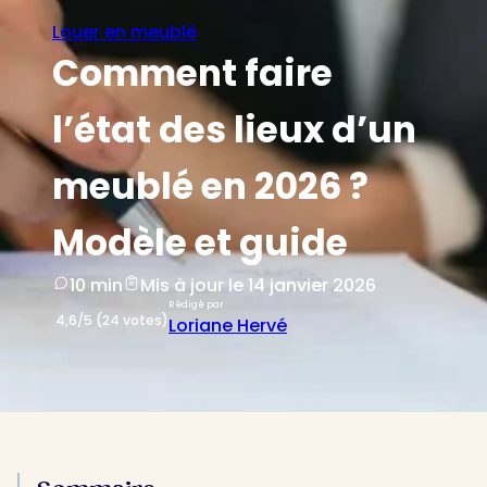
Louer en meublé
Comment faire
l’état des lieux d’un
meublé en 2026 ?
Modèle et guide
10 min
Mis à jour le 14 janvier 2026
Rédigé par
4,6/5 (24 votes)
Loriane Hervé