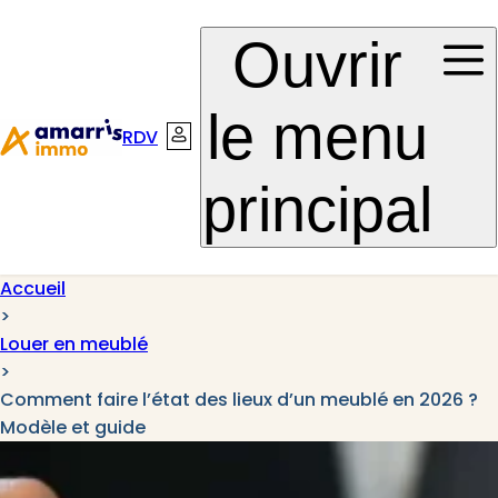
Aller à la
Aller au
Ouvrir
navigation
contenu
le menu
RDV
Connexion
principal
Accueil
>
Louer en meublé
>
Comment faire l’état des lieux d’un meublé en 2026 ?
Modèle et guide