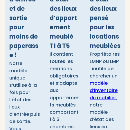
et de
des lieux
des lieux
sortie
d’appart
pensé
pour
ement
pour les
moins de
meublé
locations
paperass
T1 à T5
meublées
e !
Il contient
Propriétaires
toutes les
LMNP ou LMP
Notre
mentions
: inutile de
modèle
obligatoires
chercher un
unique
et s’adapte
modèle
s’utilise à la
aux
d’inventaire
fois pour
appartemen
du mobilier
,
l’état des
ts meublés
notre
lieux
comportant
modèle
d’entrée puis
1 à 3
d’état des
de sortie.
chambres.
lieux en
Vous